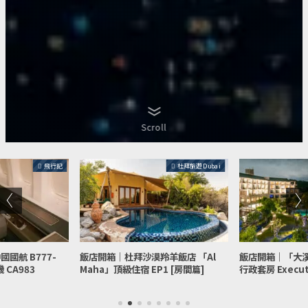
Scroll
飛行記
杜拜旅遊 Dubai
國航 B777-
飯店開箱｜杜拜沙漠羚羊飯店 「Al
飯店開箱｜「大
 CA983
Maha」頂級住宿 EP1 [房間篇]
行政套房 Executi