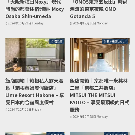
「大阪新梅田Moxy」現代
「OMO5東京五反田」時尚
時尚的都會住宿體驗- Moxy
潮流的東京夜晚 OMO
Osaka Shin-umeda
Gotanda 5
2024年10月29日 Tuesday
2024年12月16日 Monday
宿泊記
日本旅遊 Japan
飯店開箱｜箱根私人露天溫
飯店開箱｜京都唯一米其林
泉「箱根萊姆度假飯店」
三星「京都三井飯店」
Lime Resort Hakone – 享
MITSUI THE MITSUI
受日本的合宿風度假村
KYOTO – 享受最頂級的日式
服務
2024年12月06日 Friday
2024年10月28日 Monday
飯店優惠
優惠/旅遊新聞